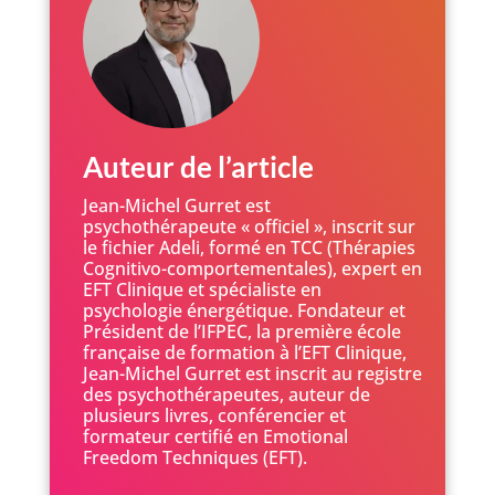
Auteur de l’article
Jean-Michel Gurret est
psychothérapeute « officiel », inscrit sur
le fichier Adeli, formé en TCC (Thérapies
Cognitivo-comportementales), expert en
EFT Clinique et spécialiste en
psychologie énergétique. Fondateur et
Président de l’IFPEC, la première école
française de formation à l’EFT Clinique,
Jean-Michel Gurret est inscrit au registre
des psychothérapeutes, auteur de
plusieurs livres, conférencier et
formateur certifié en Emotional
Freedom Techniques (EFT).