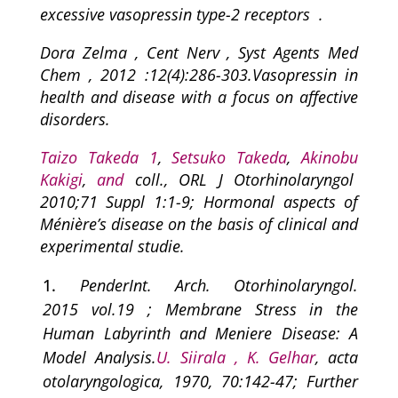
excessive vasopressin type-2 receptors .
Dora Zelma
, Cent Nerv , Syst Agents Med
Chem , 2012 :12(4):286-303.Vasopressin in
health and disease with a focus on affective
disorders.
Taizo Takeda
1
,
Setsuko Takeda
,
Akinobu
Kakigi
,
and
coll., ORL J Otorhinolaryngol
2010;71 Suppl 1:1-9; Hormonal aspects of
Ménière’s disease on the basis of clinical and
experimental studie.
Pender
Int. Arch. Otorhinolaryngol.
2015 vol.19 ; Membrane Stress in the
Human Labyrinth and Meniere Disease: A
Model Analysis.
U. Siirala ,
K. Gelhar
, acta
otolaryngologica, 1970, 70:142-47; Further