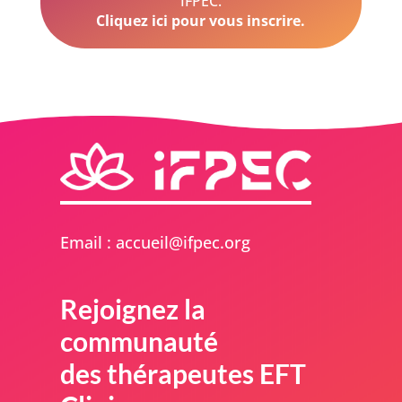
IFPEC.
Cliquez ici pour vous inscrire.
liamE
ca :
lieuc
epfi@
gro.c
Rejoignez la
communauté
des thérapeutes EFT