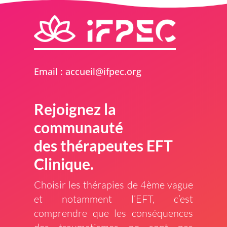
liamE
ca :
lieuc
epfi@
gro.c
Rejoignez la
communauté
des thérapeutes EFT
Clinique.
Choisir les thérapies de 4ème vague
et notamment l’EFT, c’est
comprendre que les conséquences